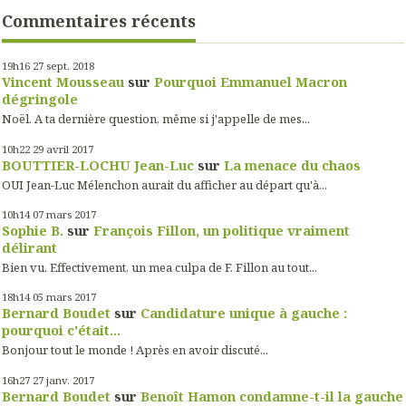
Commentaires récents
19h16
27
sept. 2018
Vincent Mousseau
sur
Pourquoi Emmanuel Macron
dégringole
Noël. A ta dernière question, même si j'appelle de mes...
10h22
29
avril 2017
BOUTTIER-LOCHU Jean-Luc
sur
La menace du chaos
OUI Jean-Luc Mélenchon aurait du afficher au départ qu'à...
10h14
07
mars 2017
Sophie B.
sur
François Fillon, un politique vraiment
délirant
Bien vu. Effectivement, un mea culpa de F. Fillon au tout...
18h14
05
mars 2017
Bernard Boudet
sur
Candidature unique à gauche :
pourquoi c'était...
Bonjour tout le monde ! Après en avoir discuté...
16h27
27
janv. 2017
Bernard Boudet
sur
Benoît Hamon condamne-t-il la gauche