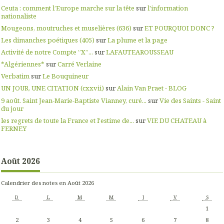
Ceuta : comment l’Europe marche sur la tête
sur
l'information
nationaliste
Mougeons, moutruches et muselières (636)
sur
ET POURQUOI DONC ?
Les dimanches poétiques (405)
sur
La plume et la page
Activité de notre Compte ”X”...
sur
LAFAUTEAROUSSEAU
*Algériennes*
sur
Carré Verlaine
Verbatim
sur
Le Bouquineur
UN JOUR, UNE CITATION (cxxvii)
sur
Alain Van Praet - BLOG
9 août. Saint Jean-Marie-Baptiste Vianney, curé...
sur
Vie des Saints - Saint
du jour
les regrets de toute la France et l'estime de...
sur
VIE DU CHATEAU à
FERNEY
Août 2026
Calendrier des notes en Août 2026
D
L
M
M
J
V
S
1
2
3
4
5
6
7
8