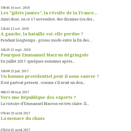
19h46
16
nov. 2018
Les "gilets jaunes", la révolte de la France...
Ainsi donc, en ce 17 novembre, des dizaines (ou des...
12h44
12
oct. 2018
A gauche, la bataille est-elle perdue ?
Pendant longtemps , grosso modo entre la fin des...
16h29
21
sept. 2018
Pourquoi Emmanuel Macron dégringole
En juillet 2017, quelques semaines après...
16h08
23
juil. 2017
Un homme providentiel peut-il nous sauver ?
Il est partout présent , comme s'il avait un don...
08h33
08
mai 2017
Vers une République des experts ?
La victoire d'Emmanuel Macron est très claire. Il...
07h44
29
avril 2017
La menace du chaos
07h54
01
avril 2017