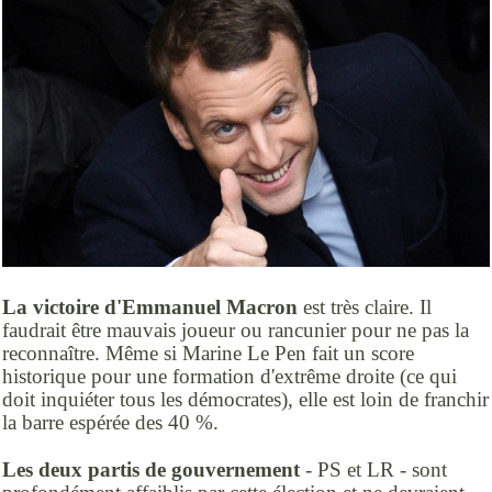
La victoire d'Emmanuel Macron
est très claire. Il
faudrait être mauvais joueur ou rancunier pour ne pas la
reconnaître. Même si Marine Le Pen fait un score
historique pour une formation d'extrême droite (ce qui
doit inquiéter tous les démocrates), elle est loin de franchir
la barre espérée des 40 %.
Les deux partis de gouvernement
- PS et LR - sont