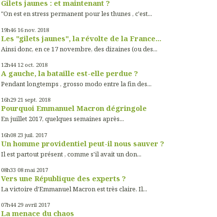
Gilets jaunes : et maintenant ?
"On est en stress permanent pour les thunes , c'est...
19h46
16
nov. 2018
Les "gilets jaunes", la révolte de la France...
Ainsi donc, en ce 17 novembre, des dizaines (ou des...
12h44
12
oct. 2018
A gauche, la bataille est-elle perdue ?
Pendant longtemps , grosso modo entre la fin des...
16h29
21
sept. 2018
Pourquoi Emmanuel Macron dégringole
En juillet 2017, quelques semaines après...
16h08
23
juil. 2017
Un homme providentiel peut-il nous sauver ?
Il est partout présent , comme s'il avait un don...
08h33
08
mai 2017
Vers une République des experts ?
La victoire d'Emmanuel Macron est très claire. Il...
07h44
29
avril 2017
La menace du chaos