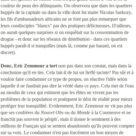
couleur de peau des délinquants. On observera que dans les quartiers
huppés de la capitale ou dans la ville dont fut maire Nicolas Sarkozy,
les fils d'ambassadeurs africains ne se font pas plus remarquer que
leurs condisciples "blancs" par des pratiques délictueuses. D'ailleurs,
on aurait quelques surprises si on enquêtait sur la consommation de
drogue - et donc sur les réseaux de distribution - dans ces quartiers
huppés paraît-il si tranquilles (mais là, comme par hasard, on est
discret).
Donc, Eric Zemmour a tort
non pas dans son constat, mais dans la
conclusion qu'il en tire. Cela fait-il de lui un fieffé raciste? Pas sûr et à
vouloir faire condamner ce type de propos, on réactive l'idée selon
laquelle il ne faudrait pas dire la vérité dans ce pays. Cela met de l'eau
au moulin de ceux qui estiment que les élites ne vivent pas les
problèmes de la population et pratiquent le déni de réalité pour mieux
protéger leur tranquillité. Evidemment, Eric Zemmour ne vit pas plus
que ses confrères du
Nouvel Obs
ou du
Monde
à la Courneuve et ne
franchit pas souvent le périph', mais il donne le sentiment à des
millions de Français qui se sentent abandonnés qu'ils peuvent compter
sur sa voix. Le condamner n'est pas forcément un bon moyen de