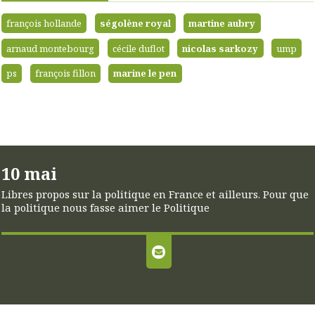
françois hollande
ségolène royal
martine aubry
arnaud montebourg
cécile duflot
nicolas sarkozy
ump
ps
françois fillon
marine le pen
10 mai
Libres propos sur la politique en France et ailleurs. Pour que
la politique nous fasse aimer le Politique