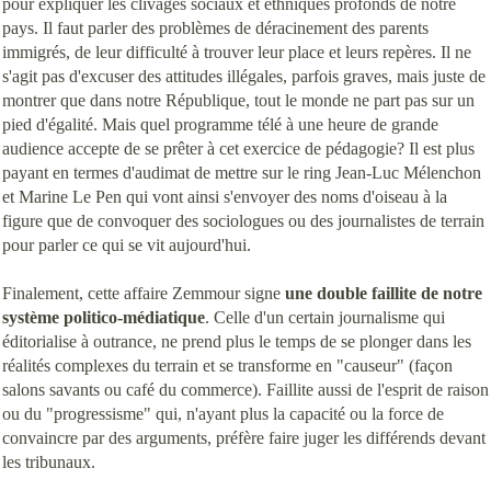
pour expliquer les clivages sociaux et ethniques profonds de notre
pays. Il faut parler des problèmes de déracinement des parents
immigrés, de leur difficulté à trouver leur place et leurs repères. Il ne
s'agit pas d'excuser des attitudes illégales, parfois graves, mais juste de
montrer que dans notre République, tout le monde ne part pas sur un
pied d'égalité. Mais quel programme télé à une heure de grande
audience accepte de se prêter à cet exercice de pédagogie? Il est plus
payant en termes d'audimat de mettre sur le ring Jean-Luc Mélenchon
et Marine Le Pen qui vont ainsi s'envoyer des noms d'oiseau à la
figure que de convoquer des sociologues ou des journalistes de terrain
pour parler ce qui se vit aujourd'hui.
Finalement, cette affaire Zemmour signe
une double faillite de notre
système politico-médiatique
. Celle d'un certain journalisme qui
éditorialise à outrance, ne prend plus le temps de se plonger dans les
réalités complexes du terrain et se transforme en "causeur" (façon
salons savants ou café du commerce). Faillite aussi de l'esprit de raison
ou du "progressisme" qui, n'ayant plus la capacité ou la force de
convaincre par des arguments, préfère faire juger les différends devant
les tribunaux.