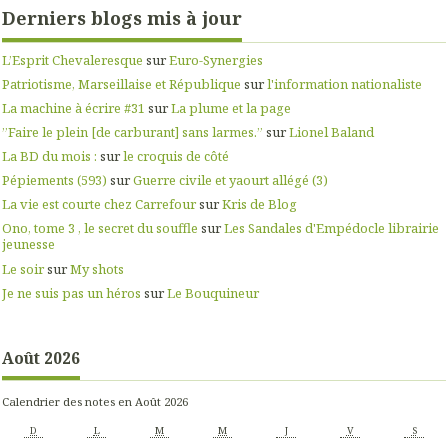
Derniers blogs mis à jour
L’Esprit Chevaleresque
sur
Euro-Synergies
Patriotisme, Marseillaise et République
sur
l'information nationaliste
La machine à écrire #31
sur
La plume et la page
”Faire le plein [de carburant] sans larmes.”
sur
Lionel Baland
La BD du mois :
sur
le croquis de côté
Pépiements (593)
sur
Guerre civile et yaourt allégé (3)
La vie est courte chez Carrefour
sur
Kris de Blog
Ono, tome 3 , le secret du souffle
sur
Les Sandales d'Empédocle librairie
jeunesse
Le soir
sur
My shots
Je ne suis pas un héros
sur
Le Bouquineur
Août 2026
Calendrier des notes en Août 2026
D
L
M
M
J
V
S