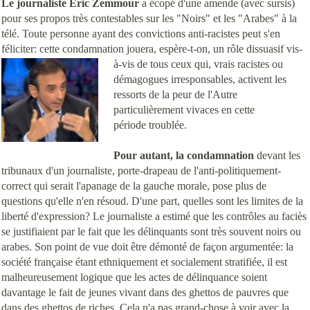
Le journaliste Eric Zemmour
a écopé d'une amende (avec sursis)
pour ses propos très contestables sur les "Noirs" et les "Arabes" à la
télé. Toute personne ayant des convictions anti-racistes peut s'en
féliciter: cette condamnation jouera, espère-t-on, un rôle dissuasif vis-
à-vis de tous ceux qui,
vrais racistes ou
démagogues irresponsables, activent les
ressorts de la peur de l'Autre
particulièrement vivaces en cette
période troublée.
Pour autant, la condamnation
devant les
tribunaux d'un journaliste, porte-drapeau de l'anti-politiquement-
correct qui serait l'apanage de la gauche morale, pose plus de
questions qu'elle n'en résoud. D'une part, quelles sont les limites de la
liberté d'expression? Le journaliste a estimé que les contrôles au faciès
se justifiaient par le fait que les délinquants sont très souvent noirs ou
arabes. Son point de vue doit être démonté de façon argumentée: la
société française étant ethniquement et socialement stratifiée, il est
malheureusement logique que les actes de délinquance soient
davantage le fait de jeunes vivant dans des ghettos de pauvres que
dans des ghettos de riches. Cela n'a pas grand-chose à voir avec la