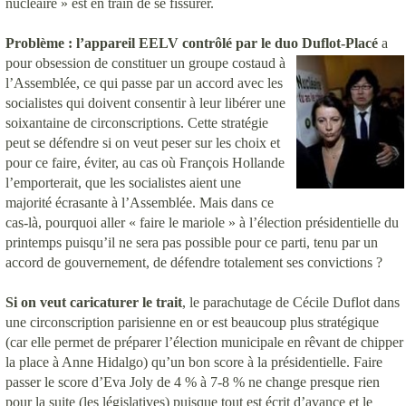
nucléaire » est en train de se fissurer.
Problème : l’appareil EELV contrôlé par le duo Duflot-Placé
a
pour obsession de c
onstituer un groupe costaud à
l’Assemblée, ce qui passe par un accord avec les
socialistes qui doivent consentir à leur libérer une
soixantaine de circonscriptions. Cette stratégie
peut se défendre si on veut peser sur les choix et
pour ce faire, éviter, au cas où François Hollande
l’emporterait, que les socialistes aient une
majorité écrasante à l’Assemblée. Mais dans ce
cas-là, pourquoi aller « faire le mariole » à l’élection présidentielle du
printemps puisqu’il ne sera pas possible pour ce parti, tenu par un
accord de gouvernement, de défendre totalement ses convictions ?
Si on veut caricaturer le trait
, le parachutage de Cécile Duflot dans
une circonscription parisienne en or est beaucoup plus stratégique
(car elle permet de préparer l’élection municipale en rêvant de chipper
la place à Anne Hidalgo) qu’un bon score à la présidentielle. Faire
passer le score d’Eva Joly de 4 % à 7-8 % ne change presque rien
pour la suite (les législatives) puisque tout est écrit d’avance et le