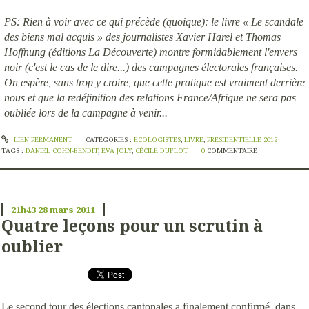
PS: Rien à voir avec ce qui précède (quoique): le livre « Le scandale
des biens mal acquis » des journalistes Xavier Harel et Thomas
Hoffnung (éditions La Découverte) montre formidablement l'envers
noir (c'est le cas de le dire...) des campagnes électorales françaises.
On espère, sans trop y croire, que cette pratique est vraiment derrière
nous et que la redéfinition des relations France/Afrique ne sera pas
oubliée lors de la campagne à venir...
LIEN PERMANENT
CATÉGORIES :
ECOLOGISTES
,
LIVRE
,
PRÉSIDENTIELLE 2012
TAGS :
DANIEL COHN-BENDIT
,
EVA JOLY
,
CÉCILE DUFLOT
0
COMMENTAIRE
21h43
28
mars 2011
Quatre leçons pour un scrutin à
oublier
Le second tour des élections cantonales a finalement confirmé, dans