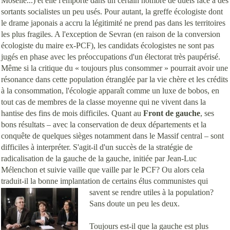
Moselle...) et elle l'emporte dans un certain nombre de duels face à des
sortants socialistes un peu usés. Pour autant, la greffe écologiste dont
le drame japonais a accru la légitimité ne prend pas dans les territoires
les plus fragiles. A l'exception de Sevran (en raison de la conversion
écologiste du maire ex-PCF), les candidats écologistes ne sont pas
jugés en phase avec les préoccupations d'un électorat très paupérisé.
Même si la critique du « toujours plus consommer » pourrait avoir une
résonance dans cette population étranglée par la vie chère et les crédits
à la consommation, l'écologie apparaît comme un luxe de bobos, en
tout cas de membres de la classe moyenne qui ne vivent dans la
hantise des fins de mois difficiles.
Quant au
Front de gauche
, ses
bons résultats – avec la conservation de deux départements et la
conquête de quelques sièges notamment dans le Massif central – sont
difficiles à interpréter. S'agit-il d'un succès de la stratégie de
radicalisation de la gauche de la gauche, initiée par Jean-Luc
Mélenchon et suivie vaille que vaille par le PCF? Ou alors cela
traduit-il la bonne implantation de certains élus communistes
qui
savent se rendre utiles à la population?
Sans doute un peu les deux.
Toujours est-il que la gauche est plus