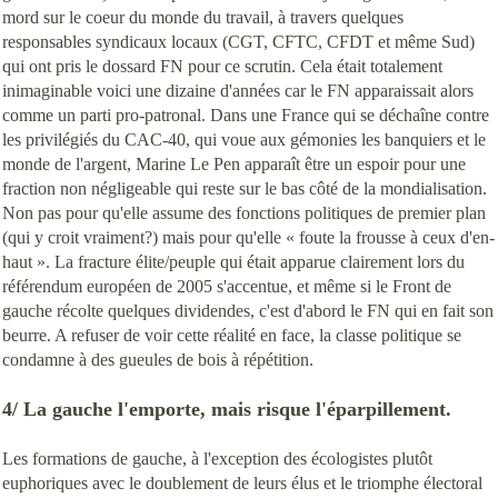
mord sur le coeur du monde du travail, à travers quelques
responsables syndicaux locaux (CGT, CFTC, CFDT et même Sud)
qui ont pris le dossard FN pour ce scrutin. Cela était totalement
inimaginable voici une dizaine d'années car le FN apparaissait alors
comme un parti pro-patronal. Dans une France qui se déchaîne contre
les privilégiés du CAC-40, qui voue aux gémonies les banquiers et le
monde de l'argent, Marine Le Pen apparaît être un espoir pour une
fraction non négligeable qui reste sur le bas côté de la mondialisation.
Non pas pour qu'elle assume des fonctions politiques de premier plan
(qui y croit vraiment?) mais pour qu'elle « foute la frousse à ceux d'en-
haut ». La fracture élite/peuple qui était apparue clairement lors du
référendum européen de 2005 s'accentue, et même si le Front de
gauche récolte quelques dividendes, c'est d'abord le FN qui en fait son
beurre. A refuser de voir cette réalité en face, la classe politique se
condamne à des gueules de bois à répétition.
4/ La gauche l'emporte, mais risque l'éparpillement.
Les formations de gauche, à l'exception des écologistes plutôt
euphoriques avec le doublement de leurs élus et le triomphe électoral