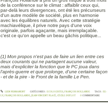
François Hollande a pris un gros risque à trois mois
de la conférence sur le climat : affaiblir ceux qui,
par-delà leurs divergences, ont été les précurseurs
d'un autre modèle de société, plus en harmonie
avec les équilibres naturels. Avec cette stratégie
machiavélique, il prive notre pays d'une voix
originale, parfois agaçante, mais irremplaçable.
c'est ce qu'on appelle un beau gâchis politique...
(1) Mon propos n'est pas de faire un lien entre ces
deux courants qui ne partagent aucune valeur,
mais d'expliciter la fonction que le PC joua dans
l'après-guerre et que prolonge, d'une certaine façon
- et de la pire - le Front de la famille Le Pen.
LIEN PERMANENT
CATÉGORIES :
ECOLOGISTES
,
FRANÇOIS HOLLANDE
TAGS :
EE-
LV
,
FRANÇOIS HOLLANDE
,
JEAN-VINCENT PLACÉ
,
CÉCILE DUFLOT
0
COMMENTAIRE