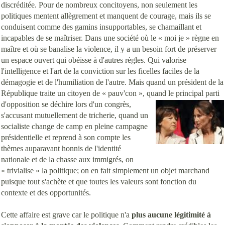
discréditée. Pour de nombreux concitoyens, non seulement les
politiques mentent allègrement et manquent de courage, mais ils se
conduisent comme des gamins insupportables, se chamaillant et
incapables de se maîtriser. Dans une société où le « moi je » règne en
maître et où se banalise la violence, il y a un besoin fort de préserver
un espace ouvert qui obéisse à d'autres règles. Qui valorise
l'intelligence et l'art de la conviction sur les ficelles faciles de la
démagogie et de l'humiliation de l'autre. Mais quand un président de la
République traite un citoyen de « pauv'con », quand le principal parti
d'opposition se déchire lors d'u
n congrès,
s'accusant mutuellement de tricherie, quand un
socialiste change de camp en pleine campagne
présidentielle et reprend à son compte les
thèmes auparavant honnis de l'identité
nationale et de la chasse aux immigrés, on
« trivialise » la politique; on en fait simplement un objet marchand
puisque tout s'achète et que toutes les valeurs sont fonction du
contexte et des opportunités.
Cette affaire est grave car le politique n'a
plus aucune légitimité à