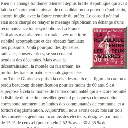
Rien n'a changé fondamentalement depuis la IIIe République qui avait
fait du département le niveau de consolidation du pouvoir républicain,
encore fragile, avec la figure centrale du préfet. Le conseil général
était alors chargé de relayer le message républicain en échange d'une
reconnaissa
nce toute symbolique. La France
était alors majoritairement rurale, avec une forte
stabilité géographique et des réseaux familiaux
très puissants. Voilà pourquoi des dynasties,
radicales, conservatrices, se succédaient
pendant des décennies. Mais avec la
décentralisation, la montée du fait urbain, les
profondes transformations sociologiques liées
aux Trente Glorieuses puis à la crise destructrice, la figure du canton a
perdu beaucoup de signification pour les moins de 60 ans. S'est
superposé à cela la montée de l'intercommunalité qui a encore brouillé
la lisibilité du rôle du conseiller général puisque sa circonscription
correspond rarement aux limites des communautés de commune, et a
fortiori d'agglomération. Aujourd'hui, nous avons deux fois sur trois
des conseillers généraux inconnus des électeurs, désignés par moins
de 15 % de ceux-ci (pour un élu à 52 % avec 30 à 35 % de