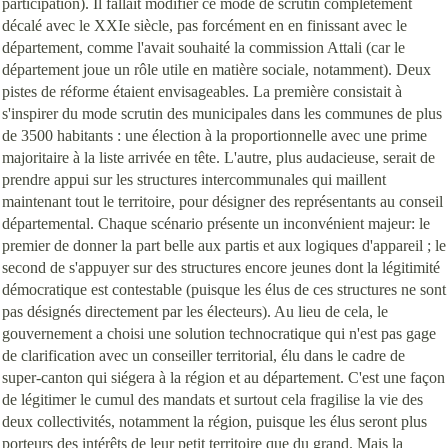
participation). Il fallait modifier ce mode de scrutin complètement
décalé avec le XXIe siècle, pas forcément en en finissant avec le
département, comme l'avait souhaité la commission Attali (car le
département joue un rôle utile en matière sociale, notamment). Deux
pistes de réforme étaient envisageables. La première consistait à
s'inspirer du mode scrutin des municipales dans les communes de plus
de 3500 habitants : une élection à la proportionnelle avec une prime
majoritaire à la liste arrivée en tête. L'autre, plus audacieuse, serait de
prendre appui sur les structures intercommunales qui maillent
maintenant tout le territoire, pour désigner des représentants au conseil
départemental. Chaque scénario présente un inconvénient majeur: le
premier de donner la part belle aux partis et aux logiques d'appareil ; le
second de s'appuyer sur des structures encore jeunes dont la légitimité
démocratique est contestable (puisque les élus de ces structures ne sont
pas désignés directement par les électeurs). Au lieu de cela, le
gouvernement a choisi une solution technocratique qui n'est pas gage
de clarification avec un conseiller territorial, élu dans le cadre de
super-canton qui siégera à la région et au département. C'est une façon
de légitimer le cumul des mandats et surtout cela fragilise la vie des
deux collectivités, notamment la région, puisque les élus seront plus
porteurs des intérêts de leur petit territoire que du grand. Mais la