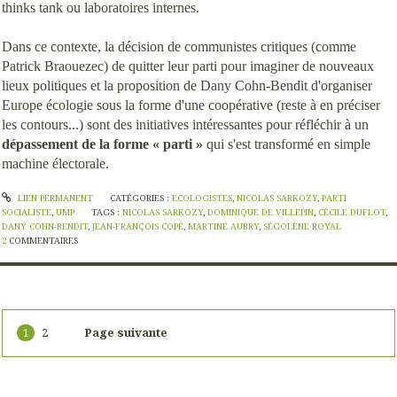
thinks tank ou laboratoires internes.
Dans ce contexte, la décision de communistes critiques (comme
Patrick Braouezec) de quitter leur parti pour imaginer de nouveaux
lieux politiques et la proposition de Dany Cohn-Bendit d'organiser
Europe écologie sous la forme d'une coopérative (reste à en préciser
les contours...) sont des initiatives intéressantes pour réfléchir à un
dépassement de la forme « parti »
qui s'est transformé en simple
machine électorale.
LIEN PERMANENT
CATÉGORIES :
ECOLOGISTES
,
NICOLAS SARKOZY
,
PARTI
SOCIALISTE
,
UMP
TAGS :
NICOLAS SARKOZY
,
DOMINIQUE DE VILLEPIN
,
CÉCILE DUFLOT
,
DANY COHN-BENDIT
,
JEAN-FRANÇOIS COPÉ
,
MARTINE AUBRY
,
SÉGOLÈNE ROYAL
2
COMMENTAIRES
1
2
Page suivante