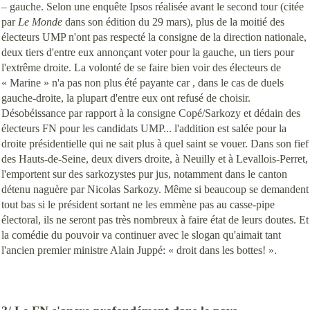
– gauche. Selon une enquête Ipsos réalisée avant le second tour (citée
par
Le Monde
dans son édition du 29 mars), plus de la moitié des
électeurs UMP n'ont pas respecté la consigne de la direction nationale,
deux tiers d'entre eux annonçant voter pour la gauche, un tiers pour
l'extrême droite. La volonté de se faire bien voir des électeurs de
« Marine » n'a pas non plus été payante car , dans le cas de duels
gauche-droite, la plupart d'entre eux ont refusé de choisir.
Désobéissance par rapport à la consigne Copé/Sarkozy et dédain des
électeurs FN pour les candidats UMP... l'addition est salée pour la
droite présidentielle qui ne sait plus à quel saint se vouer. Dans son fief
des Hauts-de-Seine, deux divers droite, à Neuilly et à Levallois-Perret,
l'emportent sur des sarkozystes pur jus, notamment dans le canton
détenu naguère par Nicolas Sarkozy.
Même si beaucoup se demandent
tout bas si le président sortant ne les emmène pas au casse-pipe
électoral, ils ne seront pas très nombreux à faire état de leurs doutes. Et
la comédie du pouvoir va continuer avec le slogan qu'aimait tant
l'ancien premier ministre Alain Juppé: « droit dans les bottes! ».