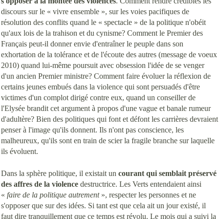
s'opposer à la montée des violences
. Comment rendre crédibles les
discours sur le « vivre ensemble », sur les voies pacifiques de
résolution des conflits quand le « spectacle » de la politique n'obéit
qu'aux lois de la trahison et du cynisme? Comment le Premier des
Français peut-il donner envie d'entraîner le peuple dans son
exhortation de la tolérance et de l'écoute des autres (message de voeux
2010) quand lui-même poursuit avec obsession l'idée de se venger
d'un ancien Premier ministre? Comment faire évoluer la réflexion de
certains jeunes embués dans la violence qui sont persuadés d'être
victimes d'un complot dirigé contre eux, quand un conseiller de
l'Elysée brandit cet argument à propos d'une vague et banale rumeur
d'adultère? Bien des politiques qui font et défont les carrières devraient
penser à l'image qu'ils donnent. Ils n'ont pas conscience, les
malheureux, qu'ils sont en train de scier la fragile branche sur laquelle
ils évoluent.
Dans la sphère politique, il existait un
courant qui semblait préservé
des affres de la violence
destructrice. Les Verts entendaient ainsi
«
faire de la politique autrement
», respecter les personnes et ne
s'opposer que sur des idées. Si tant est que cela ait un jour existé, il
faut dire tranquillement que ce temps est révolu. Le mois qui a suivi la