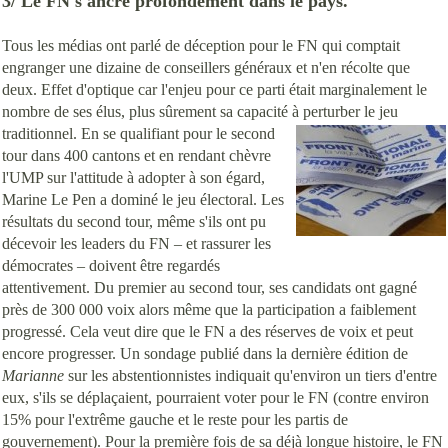
3/ Le FN s'ancre profondément dans le pays.
Tous les médias ont parlé de déception pour le FN qui comptait
engranger une dizaine de conseillers généraux et n'en récolte que
deux. Effet d'optique car l'enjeu pour ce parti était marginalement le
nombre de ses élus, plus sûrement sa capacité à perturber le jeu
traditionnel. En
se qualifiant pour le second
tour dans 400 cantons et en rendant chèvre
l'UMP sur l'attitude à adopter à son égard,
Marine Le Pen a dominé le jeu électoral. Les
résultats du second tour, même s'ils ont pu
décevoir les leaders du FN – et rassurer les
démocrates – doivent être regardés
attentivement. Du premier au second tour, ses candidats ont gagné
près de 300 000 voix alors même que la participation a faiblement
progressé. Cela veut dire que le FN a des réserves de voix et peut
encore progresser. Un sondage publié dans la dernière édition de
Marianne
sur les abstentionnistes indiquait qu'environ un tiers d'entre
eux, s'ils se déplaçaient, pourraient voter pour le FN (contre environ
15% pour l'extrême gauche et le reste pour les partis de
gouvernement). Pour la première fois de sa déjà longue histoire, le FN