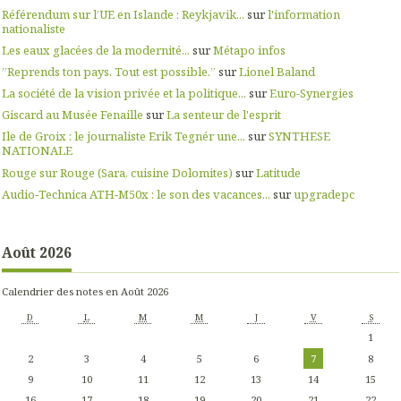
Référendum sur l’UE en Islande : Reykjavik...
sur
l'information
nationaliste
Les eaux glacées de la modernité...
sur
Métapo infos
”Reprends ton pays. Tout est possible.”
sur
Lionel Baland
La société de la vision privée et la politique...
sur
Euro-Synergies
Giscard au Musée Fenaille
sur
La senteur de l'esprit
Ile de Groix : le journaliste Erik Tegnér une...
sur
SYNTHESE
NATIONALE
Rouge sur Rouge (Sara, cuisine Dolomites)
sur
Latitude
Audio‑Technica ATH‑M50x : le son des vacances...
sur
upgradepc
Août 2026
Calendrier des notes en Août 2026
D
L
M
M
J
V
S
1
2
3
4
5
6
7
8
9
10
11
12
13
14
15
16
17
18
19
20
21
22