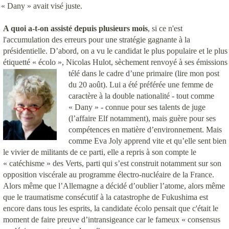
« Dany » avait visé juste.
A quoi a-t-on assisté depuis plusieurs mois
, si ce n'est
l'accumulation des erreurs pour une stratégie gagnante à la
présidentielle. D’abord, on a vu le candidat le plus populaire et le plus
étiquetté « écolo », Nicolas Hulot, sèchement renvoyé à ses émissions
télé dans le cadre d’une primair
e (lire mon post
du 20 août). Lui a été préférée une femme de
caractère à la double nationalité - tout comme
« Dany » - connue pour ses talents de juge
(l’affaire Elf notamment), mais guère pour ses
compétences en matière d’environnement. Mais
comme Eva Joly apprend vite et qu’elle sent bien
le vivier de militants de ce parti, elle a repris à son compte le
« catéchisme » des Verts, parti qui s’est construit notamment sur son
opposition viscérale au programme électro-nucléaire de la France.
Alors même que l’Allemagne a décidé d’oublier l’atome, alors même
que le traumatisme consécutif à la catastrophe de Fukushima est
encore dans tous les esprits, la candidate écolo pensait que c'était le
moment de faire preuve d’intransigeance car le fameux « consensus