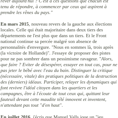
rêver aujourd'hui ? C'est à ces questions que chacun est
tenu de répondre, à commencer par ceux qui aspirent à
prendre les rênes du pays."
En mars 2015
, nouveau revers de la gauche aux élections
locales. Celle qui était majoritaire dans deux tiers des
départements ne l'est plus que dans un tiers. Et le Front
national continue sa percée malgré son absence de
personnalités d'envergure. "Nous en sommes là, trois après
(la victoire de Hollande)". J'essaye de proposer des pistes
pour ne pas sombrer dans un pessimisme ravageur. "
Alors,
que faire ? Eviter de désespérer, essayer en tout cas, pour ne
pas jeter le bébé avec l'eau du bain. Distinguer la critique
(nécessaire, vitale) des pratiques politiques de la destruction
des (derniers) idéaux. Participer, relayer les dynamiques qui
font revivre l'idéal citoyen dans les quartiers et les
campagnes, être à l'écoute de tout ceux qui, quittant leur
fauteuil devant cette maudite télé innovent et inventent,
n'attendant pas tout "d'en haut"
.
En juillet 2016
, j'écris que Manuel Valls joue un "jeu