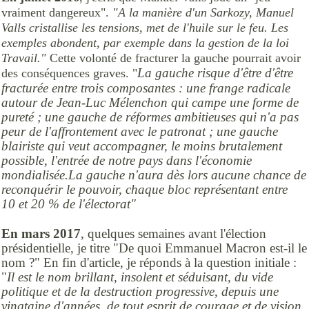
vraiment dangereux".
"A la manière d'un Sarkozy, Manuel
Valls cristallise les tensions, met de l'huile sur le feu. Les
exemples abondent, par exemple dans la gestion de la loi
Travail."
Cette volonté de fracturer la gauche pourrait avoir
La gauche risque d'être d'être
des conséquences graves. "
fracturée entre trois composantes : une frange radicale
autour de Jean-Luc Mélenchon qui campe une forme de
pureté ; une gauche de réformes ambitieuses qui n'a pas
peur de l'affrontement avec le patronat ; une gauche
blairiste qui veut accompagner, le moins brutalement
possible, l'entrée de notre pays dans l'économie
mondialisée.
La gauche n'aura dès lors aucune chance de
reconquérir le pouvoir, chaque bloc représentant entre
10 et 20 % de l'électorat"
En mars 2017
, quelques semaines avant l'élection
présidentielle, je titre "De quoi Emmanuel Macron est-il le
nom ?" En fin d'article, je réponds à la question initiale :
"
Il est le nom brillant, insolent et séduisant, du vide
politique et de la destruction progressive, depuis une
vingtaine d'années, de tout esprit de courage et de vision