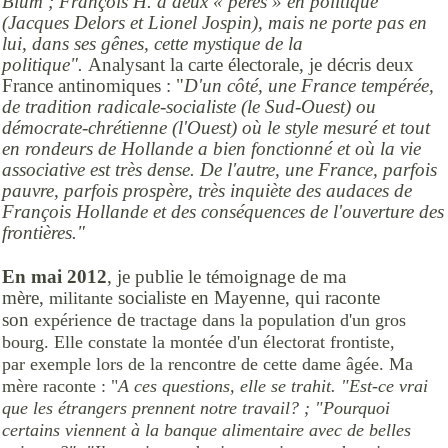
Blum ; François H. a deux « pères » en politique
(Jacques Delors et Lionel Jospin), mais ne porte pas en
lui, dans ses gênes, cette mystique de la
politique".
Analysant la carte électorale, je décris deux
France antinomiques : "
D'un côté, une France tempérée,
de tradition radicale-socialiste (le Sud-Ouest) ou
démocrate-chrétienne (l'Ouest) où le style mesuré et tout
en rondeurs de Hollande a bien fonctionné et où la vie
associative est très dense. De l'autre, une France, parfois
pauvre, parfois prospère, très inquiète des audaces de
François Hollande et des conséquences de l'ouverture des
frontières."
En mai 2012
, je publie le témoignage de ma
mère,
socialiste en Mayenne, qui raconte
militante
son
de
expérience
tractage dans la population d'un gros
bourg. Elle constate la montée d'un électorat
frontiste,
par exemple lors de la rencontre de cette dame âgée. Ma
mère raconte : "
A ces questions, elle se trahit. "Est-ce vrai
que les étrangers prennent notre travail? ; "Pourquoi
certains viennent à la banque alimentaire avec de belles