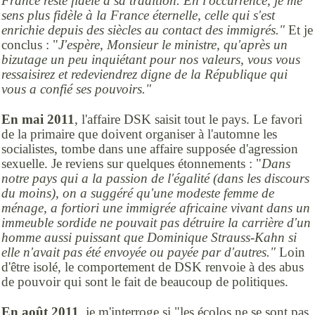
France reste fidèle à sa tradition. En l'occurrence, je me
sens plus fidèle à la France éternelle, celle qui s'est
enrichie depuis des siècles au contact des immigrés."
Et je
conclus : "
J'espère, Monsieur le ministre, qu'après un
bizutage un peu inquiétant pour nos valeurs, vous vous
ressaisirez et redeviendrez digne de la République qui
vous a confié ses pouvoirs."
En mai 2011
, l'affaire DSK saisit tout le pays. Le favori
de la primaire que doivent organiser à l'automne les
socialistes, tombe dans une affaire supposée d'agression
sexuelle. Je reviens sur quelques étonnements : "
Dans
notre pays qui a la passion de l'égalité (dans les discours
du moins), on a suggéré qu'une modeste femme de
ménage, a fortiori une immigrée africaine vivant dans un
immeuble sordide ne pouvait pas détruire la carrière d'un
homme aussi puissant que Dominique Strauss-Kahn si
elle n'avait pas été envoyée ou payée par d'autres."
Loin
d'être isolé, le comportement de DSK renvoie à des abus
de pouvoir qui sont le fait de beaucoup de politiques.
En août 2011
, je m'interroge si "les écolos ne se sont pas