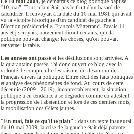
Le 10 mai 2009
, je démarrais ce blog politique baptisé
"10 mai". Tout cela n'était pas le fruit d'un hasard de
calendrier. Il renvoyait à la date du 10 mai 1981 qui avait
vu la victoire historique d'un candidat de gauche à
l'élection présidentielle, François Mitterrand. J'avais 14
ans et je croyais, naïvement diront certains, que la
politique pouvait changer les choses, qu'on pouvait
renverser la table.
Les années ont passé
et les désillusions sont arrivées. A
la quarantaine passée, j'ai donc ouvert ce blog avec la
volonté de comprendre les raisons du désamour des
Français envers la politique. Entre récit des faits politiques
et analyse des phénomènes de fond. Au cours de cette
décennie (2009 - 2019), incontestablement, la situation
politique a eu tendance à se dégrader comme en attestent
la progression de l'abstention et lors de ces derniers mois,
la mobilisation des Gilets jaunes.
"En mai, fais ce qu'il te plait"
: dans un texte inaugural
du 10 mai 2009, la crise de la gauche était déjà patente
deux ans après la victoire éclatante de Nicolas Sarkozy à