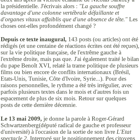
la présidentielle. J'écrivais alors :
"L
a gauche souffre
davantage d'une colonne vertébrale défaillante et
d'organes vitaux affaiblis que d'une absence de tête."
Les
choses ont-elles profondément changé ?
Depuis ce texte inaugural,
143 posts (ou articles) ont été
rédigés (et une centaine de réactions écrites ont été reçues),
sur la vie politique française, de l'extrême gauche à
l'extrême droite, mais pas que. J'ai également traité le bilan
du pape Benoît XVI, relaté la trame politique de plusieurs
films ou bien encore de conflits internationaux (Brésil,
Etats-Unis, Tunisie, Côte d'Ivoire, Syrie...). Pour des
raisons personnelles, le rythme a été très irrégulier, avec
parfois plusieurs textes dans le mois et d'autres fois un
espacement de plus de six mois. Retour sur quelques
posts de cette dernière décennie.
Le 13 mai 2009,
je donne la parole à Roger-Gérard
Schwartzenberg(député radical de gauche et professeur
d'université) à l'occasion de la sortie de son livre
L'Etat
spectacle 2.
Interrogé sur le positionnement des citoyens