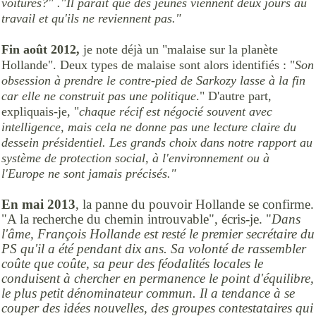
voitures?" ."Il parait que des jeunes viennent deux jours au
travail et qu'ils ne reviennent pas."
Fin août 2012,
je note déjà un "malaise sur la planète
Hollande". Deux types de malaise sont alors identifiés : "
Son
obsession à prendre le contre-pied de Sarkozy lasse à la fin
car elle ne construit pas une politique
." D'autre part,
expliquais-je, "
chaque récif est négocié souvent avec
intelligence, mais cela ne donne pas une lecture claire du
dessein présidentiel. Les grands choix dans notre rapport au
système de protection social, à l'environnement ou à
l'Europe ne sont jamais précisés."
En mai 2013
, la panne du pouvoir Hollande se confirme.
"A la recherche du chemin introuvable", écris-je. "
Dans
l'âme, François Hollande est resté le premier secrétaire du
PS qu'il a été pendant dix ans. Sa volonté de rassembler
coûte que coûte, sa peur des féodalités locales le
conduisent à chercher en permanence le point d'équilibre,
le plus petit dénominateur commun. Il a tendance à se
couper des idées nouvelles, des groupes contestataires qui