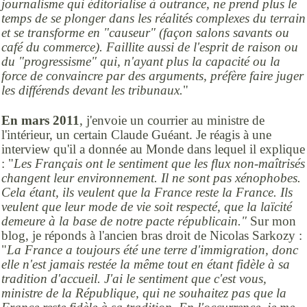
journalisme qui éditorialise à outrance, ne prend plus le
temps de se plonger dans les réalités complexes du terrain
et se transforme en "causeur" (façon salons savants ou
café du commerce). Faillite aussi de l'esprit de raison ou
du "progressisme" qui, n'ayant plus la capacité ou la
force de convaincre par des arguments, préfère faire juger
les différends devant les tribunaux.
"
En mars 2011
, j'envoie un courrier au ministre de
l'intérieur, un certain Claude Guéant. Je réagis à une
interview qu'il a donnée au Monde dans lequel il explique
: "
Les Français ont le sentiment que les flux non-maîtrisés
changent leur environnement. Il ne sont pas xénophobes.
Cela étant, ils veulent que la France reste la France. Ils
veulent que leur mode de vie soit respecté, que la laïcité
demeure à la base de notre pacte républicain."
Sur mon
blog, je réponds à l'ancien bras droit de Nicolas Sarkozy :
"
La France a toujours été une terre d'immigration, donc
elle n'est jamais restée la même tout en étant fidèle à sa
tradition d'accueil. J'ai le sentiment que c'est vous,
ministre de la République, qui ne souhaitez pas que la