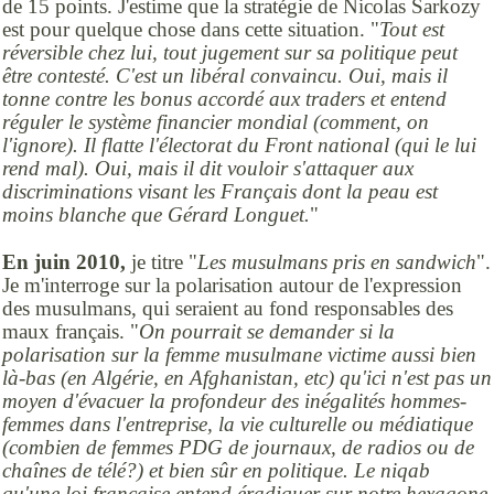
de 15 points. J'estime que la stratégie de Nicolas Sarkozy
est pour quelque chose dans cette situation. "
Tout est
réversible chez lui, tout jugement sur sa politique peut
être contesté. C'est un libéral convaincu. Oui, mais il
tonne contre les bonus accordé aux traders et entend
réguler le système financier mondial (comment, on
l'ignore). Il flatte l'électorat du Front national (qui le lui
rend mal). Oui, mais il dit vouloir s'attaquer aux
discriminations visant les Français dont la peau est
moins blanche que Gérard Longuet.
"
En juin 2010,
je titre "
Les musulmans pris en sandwich
".
Je m'interroge sur la polarisation autour de l'expression
des musulmans, qui seraient au fond responsables des
maux français. "
On pourrait se demander si la
polarisation sur la femme musulmane victime aussi bien
là-bas (en Algérie, en Afghanistan, etc) qu'ici n'est pas un
moyen d'évacuer la profondeur des inégalités hommes-
femmes dans l'entreprise, la vie culturelle ou médiatique
(combien de femmes PDG de journaux, de radios ou de
chaînes de télé?) et bien sûr en politique. Le niqab
qu'une loi française entend éradiquer sur notre hexagone