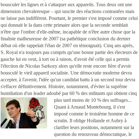
bousculer les lignes et à s'attaquer aux appareils. Tous deux ont une
dimension chevaleresque – qui suscite des réactions contrastées mais
ne laisse pas indifférent. Pourtant, le premier s'est imposé comme celui
qui donnait le la dans cette primaire alors que la seconde semblait
n'être que l'ombre d'elle-même, incapable de n'être autre chose que la
finaliste malheureuse de 2007 (sa pathétique conclusion du dernier
débat où elle rappelait l'élan de 2007 en témoignait). Cinq ans après,
S. Royal n'a toujours pas compris qu'une bonne partie des électeurs de
gauche lui en veut, à tort ou à raison, d'avoir été celle qui a permis
l'élection de Nicolas Sarkozy alors qu'elle reste encore fière d'avoir
bousculé le vieil appareil socialiste. Une démocratie moderne devra
accepter, à l'avenir, l'idée qu'un candidat battu à un second tour devra
s'effacer définitivement. Histoire, notamment, d'éviter la suprême
humiliation d'un leader adoubé par 60 % des militants qui obtient cinq
plus tard moins de 10 % des
suffrages...
Quant à Arnaud Montebourg, il s'est
imposé comme le troisième homme de ce
scrutin. Il oblige Hollande et Aubry à
clarifier leurs positions, notamment sur la
question du renouveau démocratique, le