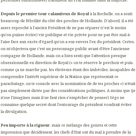
Depuis le premier tour calamiteux de Royal
à la Rochelle, on a senti
beaucoup de fébrilité du côté des proches de Hollande. D'abord, il a été
assez reproché à l'ancien Président de ne pas séparer (c'est le moins
qu'on puisse écrire) vie publique et vie privée pour ne pas être mal-à-
l'aise face aux excès d'égard qu'on a eus envers l'ex du président. Certes,
on m'objectera que c'est un personnage public avant d'être l'ancienne
compagne de Hollande, mais on a bien senti que l'attention presque
obsessionnelle en direction de Royal (« on te réserve le perchoir et puis,
comme ça ne marche pas, les électeurs étant des imbéciles, incapables de
comprendre l'intérêt supérieur de la Nation que représentait ce
parachutage, on te console avec la nomination de de tes proches ») n'était
pas simplement dictée par des considérations politiques. A moins que (je
n'ose l'imaginer, mais il ne faut rien s'empêcher de penser) Ségo ne
connaisse quelque secret dont l'entourage du président voudrait éviter
la divulgation.
Peu importe à la rigueur
, mais ce mélange des genres et cette
impression que décidément, les chefs d'Etat ont du mal à prend
re de la