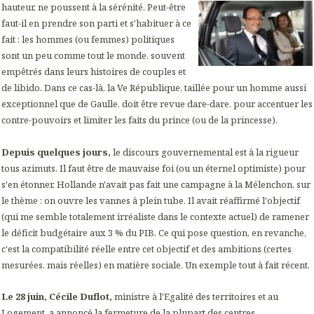
hauteur, ne poussent à la sérénité. Peut-être
faut-il en prendre son parti et s'habituer à ce
fait : les hommes (ou femmes) politiques
sont un peu comme tout le monde, souvent
empêtrés dans leurs histoires de couples et
de libido. Dans ce cas-là, la Ve République, taillée pour un homme aussi
exceptionnel que de Gaulle, doit être revue dare-dare, pour accentuer les
contre-pouvoirs et limiter les faits du prince (ou de la princesse).
Depuis quelques jours,
le discours gouvernemental est à la rigueur
tous azimuts. Il faut être de mauvaise foi (ou un éternel optimiste) pour
s'en étonner. Hollande n'avait pas fait une campagne à la Mélenchon, sur
le thème : on ouvre les vannes à plein tube. Il avait réaffirmé l'objectif
(qui me semble totalement irréaliste dans le contexte actuel) de ramener
le déficit budgétaire aux 3 % du PIB. Ce qui pose question, en revanche,
c'est la compatibilité réelle entre cet objectif et des ambitions (certes
mesurées, mais réelles) en matière sociale. Un exemple tout à fait récent.
Le 28 juin, Cécile Duflot,
ministre à l'Egalité des territoires et au
Logement, a annoncé la fermeture de la plupart des centres