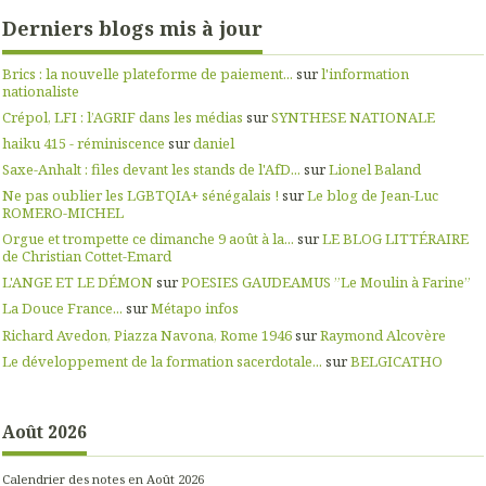
Derniers blogs mis à jour
Brics : la nouvelle plateforme de paiement...
sur
l'information
nationaliste
Crépol, LFI : l’AGRIF dans les médias
sur
SYNTHESE NATIONALE
haiku 415 - réminiscence
sur
daniel
Saxe-Anhalt : files devant les stands de l'AfD...
sur
Lionel Baland
Ne pas oublier les LGBTQIA+ sénégalais !
sur
Le blog de Jean-Luc
ROMERO-MICHEL
Orgue et trompette ce dimanche 9 août à la...
sur
LE BLOG LITTÉRAIRE
de Christian Cottet-Emard
L'ANGE ET LE DÉMON
sur
POESIES GAUDEAMUS ”Le Moulin à Farine”
La Douce France...
sur
Métapo infos
Richard Avedon, Piazza Navona, Rome 1946
sur
Raymond Alcovère
Le développement de la formation sacerdotale...
sur
BELGICATHO
Août 2026
Calendrier des notes en Août 2026