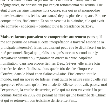
négligeables, ne constituent pas l'enjeu fondamental du scrutin. Elle
était d'une certaine manière hors course, elle qui avait monopolisé
toutes les attentions (et les sarcasmes) depuis plus de cinq ans. Elle ne
comptait plus, finalement. Et on en venait à la plaindre, elle qui avait
été admirée - et décriée - pendant toute la présidence Sarkozy.
Mais ces larmes pouvaient se comprendre
autrement
(sans qu'il
me soit permis de savoir si cette interprétation a traversé l'esprit de la
principale intéressée). Elles traduisaient peut-être le dépit face à un tel
raté personnel. Royal qui prédisait sa présence au second tour (y
croyait-elle vraiment?), regardait en direct sa chute. Suprême
humiliation, dans son propre fief, les Deux-Sèvres, elle arrive loin
derrière les deux finalistes, alors que le trio de tête s'impose en
Corrèze, dans le Nord et en Saône-et-Loire. Finalement, tout le
monde, sauf un noyau de fidèles, avait quitté le navire sans qu'elle s'en
aperçoive et/ou sans qu'on l'en ait alerté. Elle se retrouvait, passez-moi
l'expression, la cruche de service, celle qui n'a rien vu venir. Un peu
comme Jospin en 2002 qui pensait ne faire qu'une bouchée de Chirac
et qui se retrouvait bon troisième derrière Le Pen...