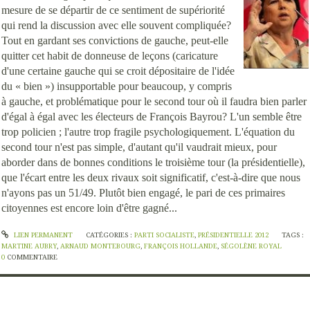
mesure de se départir de ce sentiment de supériorité
qui rend la discussion avec elle souvent compliquée?
Tout en gardant ses convictions de gauche, peut-elle
quitter cet habit de donneuse de leçons (caricature
d'une certaine gauche qui se croit dépositaire de l'idée
du « bien ») insupportable pour beaucoup, y compris
à gauche, et problématique pour le second tour où il faudra bien parler
d'égal à égal avec les électeurs de François Bayrou? L'un semble être
trop policien ; l'autre trop fragile psychologiquement. L'équation du
second tour n'est pas simple, d'autant qu'il vaudrait mieux, pour
aborder dans de bonnes conditions le troisième tour (la présidentielle),
que l'écart entre les deux rivaux soit significatif, c'est-à-dire que nous
n'ayons pas un 51/49. Plutôt bien engagé, le pari de ces primaires
citoyennes est encore loin d'être gagné...
LIEN PERMANENT
CATÉGORIES :
PARTI SOCIALISTE
,
PRÉSIDENTIELLE 2012
TAGS :
MARTINE AUBRY
,
ARNAUD MONTEBOURG
,
FRANÇOIS HOLLANDE
,
SÉGOLÈNE ROYAL
0
COMMENTAIRE