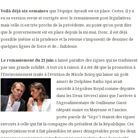
Voilà déjà six semaines
que l'équipe Ayrault est en place. Certes, il y a
eu sa version revue et corrigée avec le remaniement post-législatives,
mais celle-ci est très proche de la précédente, au point qu'on peut dire
que le gouvernement est en place depuis la mi-mai. Donc, il est déjà
possible (même si la prudence et la retenue s'imposent) de dessiner de
quelques lignes de force et de... faiblesse.
Le remaniement du 21 juin
a laissé paraître des signes qui ne traduisent
pas une grande solidité. A tort ou à raison, il a été dit que la promotion à
l'Environnement (suite à l'éviction de Nicole Bricq qui laisse un goût
amer) de Delphine Batho (qui avait
succédé à Ségolène Royal comme députée
dans les Deux-Sèvres) ainsi que l'arrivée à
l'Agroalimentaire de Guillaume Garot
(député-maire en Mayenne et l'ancien
porte-parole de "Ségo") étaient des signes
envoyés à celle qui fut la compagne du président de la République. Ces
appréciations tout à fait plausibles (et assez désagréables pour les deux
personnes susnommées) traduisent un vrai malaise dans la majorité.