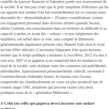
contrôle du pouvoir financier et l'attention portée aux mouvements de
la société. Il ne faut pas croire que le petit cinquième d'électeurs qui lui
ont apporté leur soutien l'ont fait essentiellement sur ce concept assez
discutable de « démondialisation ». D'autres considérations comme
son engagement personnel dans diverses affaires (paradis fiscaux,
affaire Guérini), son enracinement dans un territoire en difficulté et sa
capacité à mettre en avant des « valeurs » et non simplement des
équilibres, ont influé dans ce vote, sans compter la dimension
générationnelle (également présente chez Manuel Valls dont le score
est loin d'être ridicule). L'ascension fulgurante d'un quasi-inconnu
montre que le temps politique a tendance à s'accélérer. 2012 n'a rien à
voir avec 2007 et se gagnera si on comprend bien les tendances de
fond de la société, cette alchimie entre des contraires (sécurité/libertés
individuelles, épanouissement personnel/destin collectif, ouverture à
l'extérieur/besoin d'identités fortes). Se tourner vers l'avenir,
comprendre les chamboulements en cours est plus productif que de
vouloir singer 1981, tentations qui peuvent exister chez deux
politiques issus de la « génération Mitterrand ».
3/ Celui (ou celle) qui gagnera devra incarner une audace
maîtrisée.