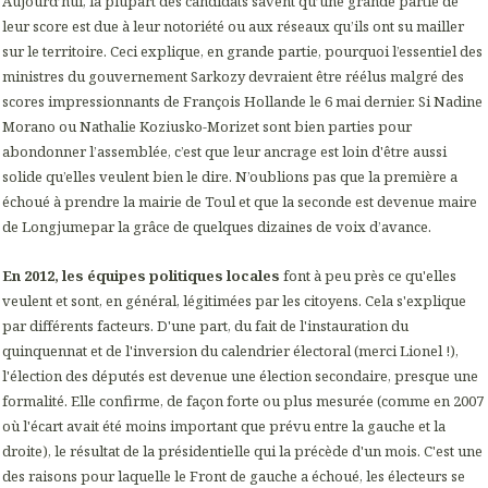
Aujourd’hui, la plupart des candidats savent qu’une grande partie de
leur score est due à leur notoriété ou aux réseaux qu’ils ont su mailler
sur le territoire. Ceci explique, en grande partie, pourquoi l’essentiel des
ministres du gouvernement Sarkozy devraient être réélus malgré des
scores impressionnants de François Hollande le 6 mai dernier. Si Nadine
Morano ou Nathalie Koziusko-Morizet sont bien parties pour
abondonner l’assemblée, c’est que leur ancrage est loin d'être aussi
solide qu’elles veulent bien le dire. N’oublions pas que la première a
échoué à prendre la mairie de Toul et que la seconde est devenue maire
de Longjumepar la grâce de quelques dizaines de voix d’avance.
En 2012, les équipes politiques locales
font à peu près ce qu'elles
veulent et sont, en général, légitimées par les citoyens. Cela s'explique
par différents facteurs. D'une part, du fait de l'instauration du
quinquennat et de l'inversion du calendrier électoral (merci Lionel !),
l'élection des députés est devenue une élection secondaire, presque une
formalité. Elle confirme, de façon forte ou plus mesurée (comme en 2007
où l'écart avait été moins important que prévu entre la gauche et la
droite), le résultat de la présidentielle qui la précède d'un mois. C'est une
des raisons pour laquelle le Front de gauche a échoué, les électeurs se