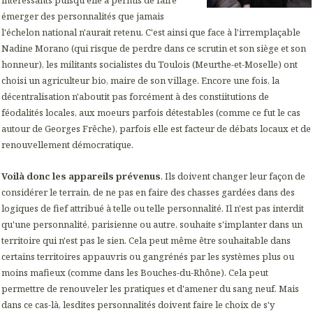
émerger des personnalités que jamais
l'échelon national n'aurait retenu. C'est ainsi que face à l'irremplaçable
Nadine Morano (qui risque de perdre dans ce scrutin et son siège et son
honneur), les militants socialistes du Toulois (Meurthe-et-Moselle) ont
choisi un agriculteur bio, maire de son village. Encore une fois, la
décentralisation n'aboutit pas forcément à des constiitutions de
féodalités locales, aux moeurs parfois détestables (comme ce fut le cas
autour de Georges Frêche), parfois elle est facteur de débats locaux et de
renouvellement démocratique.
Voilà donc les appareils prévenus
. Ils doivent changer leur façon de
considérer le terrain, de ne pas en faire des chasses gardées dans des
logiques de fief attribué à telle ou telle personnalité. Il n'est pas interdit
qu'une personnalité, parisienne ou autre, souhaite s'implanter dans un
territoire qui n'est pas le sien. Cela peut même être souhaitable dans
certains territoires appauvris ou gangrénés par les systèmes plus ou
moins mafieux (comme dans les Bouches-du-Rhône). Cela peut
permettre de renouveler les pratiques et d'amener du sang neuf. Mais
dans ce cas-là, lesdites personnalités doivent faire le choix de s'y