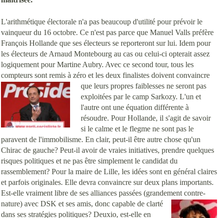
L'arithmétique électorale n'a pas beaucoup d'utilité pour prévoir le
vainqueur du 16 octobre. Ce n'est pas parce que Manuel Valls préfère
François Hollande que ses électeurs se reporteront sur lui. Idem pour
les électeurs de Arnaud Montebourg au cas ou celui-ci opterait assez
logiquement pour Martine Aubry. Avec ce second tour, tous les
compteurs sont remis à zéro et les deux finalistes doivent
convaincre
que leurs propres faiblesses ne seront pas
exploitées par le camp Sarkozy. L'un et
l'autre ont une équation différente à
résoudre. Pour Hollande, il s'agit de savoir
si le calme et le flegme ne sont pas le
paravent de l'immobilisme. En clair, peut-il être autre chose qu'un
Chirac de gauche? Peut-il avoir de vraies initiatives, prendre quelques
risques politiques et ne pas être simplement le candidat du
rassemblement? Pour la maire de Lille, les idées sont en général claires
et parfois originales. Elle devra convaincre sur deux plans importants.
Est-elle vraiment libre de ses alliances passées (grandement contre-
nature) avec DSK et ses
amis, donc capable de clarté
dans ses stratégies politiques? Deuxio, est-elle en