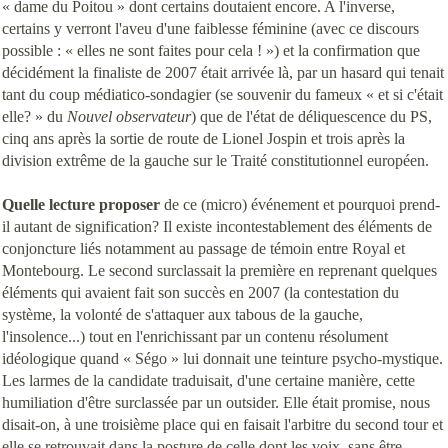
« dame du Poitou » dont certains doutaient encore. A l'inverse,
certains y verront l'aveu d'une faiblesse féminine (avec ce discours
possible : « elles ne sont faites pour cela ! ») et la confirmation que
décidément la finaliste de 2007 était arrivée là, par un hasard qui tenait
tant du coup médiatico-sondagier (se souvenir du fameux « et si c'était
elle? » du
Nouvel observateur
) que de l'état de déliquescence du PS,
cinq ans après la sortie de route de Lionel Jospin et trois après la
division extrême de la gauche sur le Traité constitutionnel européen.
Quelle lecture proposer
de ce (micro) événement et pourquoi prend-
il autant de signification? Il existe incontestablement des éléments de
conjoncture liés notamment au passage de témoin entre Royal et
Montebourg. Le second surclassait la première en reprenant quelques
éléments qui avaient fait son succès en 2007 (la contestation du
système, la volonté de s'attaquer aux tabous de la gauche,
l'insolence...) tout en l'enrichissant par un contenu résolument
idéologique quand « Ségo » lui donnait une teinture psycho-mystique.
Les larmes de la candidate traduisait, d'une certaine manière, cette
humiliation d'être surclassée par un outsider. Elle était promise, nous
disait-on, à une troisième place qui en faisait l'arbitre du second tour et
elle se retrouvait dans la posture de celle dont les voix, sans être