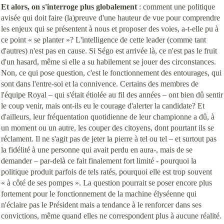
Et alors, on s'interroge plus globalement
: comment une politique
avisée qui doit faire (la)preuve d'une hauteur de vue pour comprendre
les enjeux qui se présentent à nous et proposer des voies, a-t-elle pu à
ce point « se planter »? L'intelligence de cette leader (comme tant
d'autres) n'est pas en cause. Si Ségo est arrivée là, ce n'est pas le fruit
d'un hasard, même si elle a su habilement se jouer des circonstances.
Non, ce qui pose question, c'est le fonctionnement des entourages, qui
sont dans l'entre-soi et la connivence. Certains des membres de
l'équipe Royal – qui s'était étiolée au fil des années – ont bien dû sentir
le coup venir, mais ont-ils eu le courage d'alerter la candidate? Et
d'ailleurs, leur fréquentation quotidienne de leur championne a dû, à
un moment ou un autre, les couper des citoyens, dont pourtant ils se
réclament. Il ne s'agit pas de jeter la pierre à tel ou tel – et surtout pas
la fidélité à une personne qui avait perdu en aura-, mais de se
demander – par-delà ce fait finalement fort limité - pourquoi la
politique produit parfois de tels ratés, pourquoi elle est trop souvent
« à côté de ses pompes ». La question pourrait se poser encore plus
fortement pour le fonctionnement de la machine élyséenne qui
n'éclaire pas le Président mais a tendance à le renforcer dans ses
convictions, même quand elles ne correspondent plus à aucune réalité.