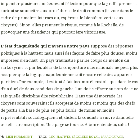
implanter plusieurs années avant l'élection pour que la greffe prenne et
surtout se soumettre aux procédures de droit commun (le vote dans le
cadre de primaires internes ou, espérons-le bientôt ouvertes aux
citoyens). Sinon, elles prennent le risque, comme à la Rochelle, de
provoquer une dissidence qui pourrait être victorieuse.
L'état d'inquiétude qui traverse notre pays
suppose des réponses
politiques à la hauteur, mais aussi des façons de faire plus douces, moins
imposées d'en-haut. Un pays traumatisé par les coups de menton du
sarkozysme et par les aléas de la conjoncture internationale ne peut plus
accepter que la logique napoléonienne soit encore celle des appareils
parisiens.Par exemple, il est tout à fait incompréhensible que dans le cas
d'un duel de deux candidats de gauche, l'un doit s'effacer au nom de je ne
sais quelle discipline dite républicaine. Dans une démocratie, les
citoyens sont souverains ; ils acceptent de moins et moins que des chefs
de partis à la base de plus en plus faible, de moins en moins
représentatifs sociologiquement, dictent la conduite à suivre dans telle
ou telle circonscription. Une page se tourne. A bon entendeur, salut !
LIEN PERMANENT
TAGS :
LÉGISLATIVES
,
SÉGOLÈNE ROYAL
,
PARACHUTAGE
,