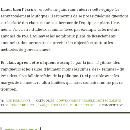
Il faut bien l'écrire
: en cette fin juin, sans enterrer cette équipe (ce
serait totalement loufoque), il est permis de se poser quelques questions
sur la clarté des choix et sur la cohérence de l'équipe en place. L'été,
même s'il va être studieux et animé (avec par exemple la fermeture
annoncé de PSA à Aulnay et les nombreux plans de licenciements
annoncés), doit permettre de préciser les objectifs et surtout les
méthodes de gouvernement.
En clair, après cette séquence
occupée par la joie - légitime - des
vainqueurs et les sautes d'humeur, moins légitimes, des « femmes » du
Président, il va falloir refaire de la politique. Et, si possible avec les
marges de manoeuvre ultra-limitées que nous connaissons, ne pas se
tromper...
LIEN PERMANENT
CATÉGORIES :
GOUVERNEMENT AYRAULT
,
PARTI SOCIALISTE
TAGS :
SÉGOLÈNE ROYAL
,
FRANÇOIS HOLLANDE
,
CÉCILE DUFFLOT
0
COMMENTAIRE
08h06
14
juin 2012