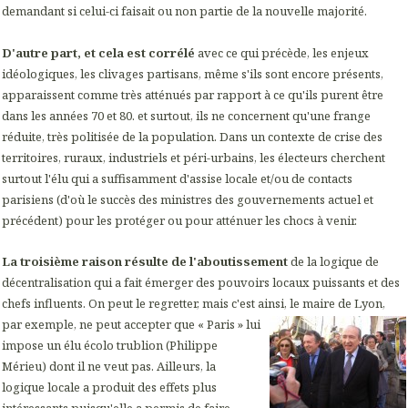
demandant si celui-ci faisait ou non partie de la nouvelle majorité.
D'autre part, et cela est corrélé
avec ce qui précède, les enjeux
idéologiques, les clivages partisans, même s'ils sont encore présents,
apparaissent comme très atténués par rapport à ce qu'ils purent être
dans les années 70 et 80. et surtout, ils ne concernent qu'une frange
réduite, très politisée de la population. Dans un contexte de crise des
territoires, ruraux, industriels et péri-urbains, les électeurs cherchent
surtout l'élu qui a suffisamment d'assise locale et/ou de contacts
parisiens (d'où le succès des ministres des gouvernements actuel et
précédent) pour les protéger ou pour atténuer les chocs à venir.
La troisième raison résulte de l'aboutissement
de la logique de
décentralisation qui a fait émerger des pouvoirs locaux puissants et des
chefs influents. On peut le regretter, mais c'est ainsi, le maire de Lyon,
par exemple, ne peut accepter que
« Paris » lui
impose un élu écolo trublion (Philippe
Mérieu) dont il ne veut pas. Ailleurs, la
logique locale a produit des effets plus
intéressants puisqu'elle a permis de faire