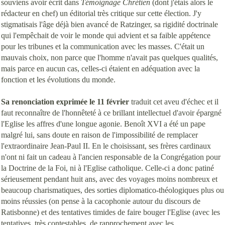
souviens avoir écrit dans
Témoignage Chrétien
(dont j'étais alors le
rédacteur en chef) un éditorial très critique sur cette élection. J'y
stigmatisais l'âge déjà bien avancé de Ratzinger, sa rigidité doctrinale
qui l'empêchait de voir le monde qui advient et sa faible appétence
pour les tribunes et la communication avec les masses. C'était un
mauvais choix, non parce que l'homme n'avait pas quelques qualités,
mais parce en aucun cas, celles-ci étaient en adéquation avec la
fonction et les évolutions du monde.
Sa renonciation exprimée le 11 février
traduit cet aveu d'échec et il
faut reconnaître de l'honnêteté à ce brillant intellectuel d'avoir épargné
l'Eglise les affres d'une longue agonie. Benoît XVI a été un pape
malgré lui, sans doute en raison de l'impossibilité de remplacer
l'extraordinaire Jean-Paul II. En le choisissant, ses frères cardinaux
n'ont ni fait un cadeau à l'ancien responsable de la Congrégation pour
la Doctrine de la Foi, ni à l'Eglise catholique. Celle-ci a donc patiné
sérieusement pendant huit ans, avec des voyages moins nombreux et
beaucoup charismatiques, des sorties diplomatico-théologiques plus ou
moins réussies (on pense à la cacophonie autour du discours de
Ratisbonne) et des tentatives timides de faire bouger l'Eglise (avec les
tentatives, très contestables, de rapprochement avec les