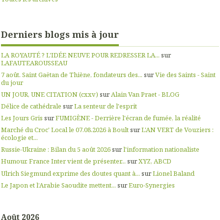
Derniers blogs mis à jour
LA ROYAUTÉ ? L'IDÉE NEUVE POUR REDRESSER LA...
sur
LAFAUTEAROUSSEAU
7 août. Saint Gaëtan de Thiène, fondateurs des...
sur
Vie des Saints - Saint
du jour
UN JOUR, UNE CITATION (cxxv)
sur
Alain Van Praet - BLOG
Délice de cathédrale
sur
La senteur de l'esprit
Les Jours Gris
sur
FUMIGÈNE - Derrière l'écran de fumée, la réalité
Marché du Croc' Local le 07.08.2026 à Boult
sur
L'AN VERT de Vouziers :
écologie et...
Russie-Ukraine : Bilan du 5 août 2026
sur
l'information nationaliste
Humour. France Inter vient de présenter...
sur
XYZ, ABCD
Ulrich Siegmund exprime des doutes quant à...
sur
Lionel Baland
Le Japon et l’Arabie Saoudite mettent...
sur
Euro-Synergies
Août 2026