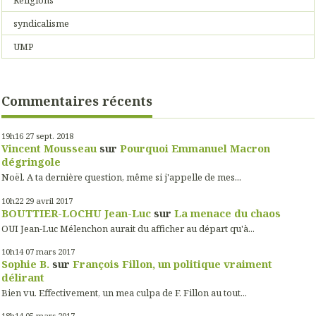
syndicalisme
UMP
Commentaires récents
19h16
27
sept. 2018
Vincent Mousseau
sur
Pourquoi Emmanuel Macron
dégringole
Noël. A ta dernière question, même si j'appelle de mes...
10h22
29
avril 2017
BOUTTIER-LOCHU Jean-Luc
sur
La menace du chaos
OUI Jean-Luc Mélenchon aurait du afficher au départ qu'à...
10h14
07
mars 2017
Sophie B.
sur
François Fillon, un politique vraiment
délirant
Bien vu. Effectivement, un mea culpa de F. Fillon au tout...
18h14
05
mars 2017