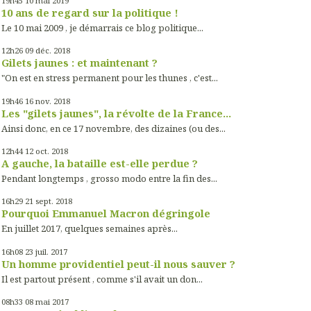
19h45
10
mai 2019
10 ans de regard sur la politique !
Le 10 mai 2009 , je démarrais ce blog politique...
12h26
09
déc. 2018
Gilets jaunes : et maintenant ?
"On est en stress permanent pour les thunes , c'est...
19h46
16
nov. 2018
Les "gilets jaunes", la révolte de la France...
Ainsi donc, en ce 17 novembre, des dizaines (ou des...
12h44
12
oct. 2018
A gauche, la bataille est-elle perdue ?
Pendant longtemps , grosso modo entre la fin des...
16h29
21
sept. 2018
Pourquoi Emmanuel Macron dégringole
En juillet 2017, quelques semaines après...
16h08
23
juil. 2017
Un homme providentiel peut-il nous sauver ?
Il est partout présent , comme s'il avait un don...
08h33
08
mai 2017