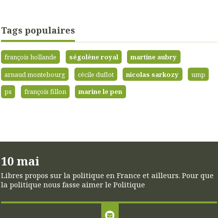
Tags populaires
françois hollande
ségolène royal
martine aubry
arnaud montebourg
cécile duflot
nicolas sarkozy
ump
ps
françois fillon
marine le pen
10 mai
Libres propos sur la politique en France et ailleurs. Pour que
la politique nous fasse aimer le Politique