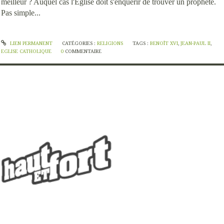
meilleur ? Auquel cas l'Eglise doit s'enquérir de trouver un prophète.
Pas simple...
LIEN PERMANENT
CATÉGORIES :
RELIGIONS
TAGS :
BENOÎT XVI
,
JEAN-PAUL II
,
EGLISE CATHOLIQUE
0
COMMENTAIRE