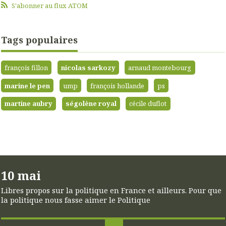
S'abonner au flux ATOM
Tags populaires
françois fillon
nicolas sarkozy
arnaud montebourg
marine le pen
ump
françois hollande
ps
martine aubry
ségolène royal
cécile duflot
10 mai
Libres propos sur la politique en France et ailleurs. Pour que
la politique nous fasse aimer le Politique