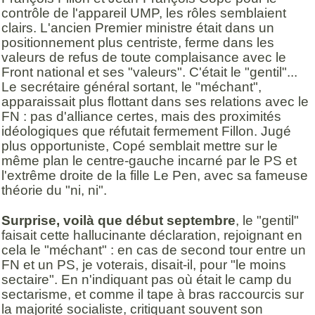
contrôle de l'appareil UMP, les rôles semblaient
clairs. L'ancien Premier ministre était dans un
positionnement plus centriste, ferme dans les
valeurs de refus de toute complaisance avec le
Front national et ses "valeurs". C'était le "gentil"...
Le secrétaire général sortant, le "méchant",
apparaissait plus flottant dans ses relations avec le
FN : pas d'alliance certes, mais des proximités
idéologiques que réfutait fermement Fillon. Jugé
plus opportuniste, Copé semblait mettre sur le
même plan le centre-gauche incarné par le PS et
l'extrême droite de la fille Le Pen, avec sa fameuse
théorie du "ni, ni".
Surprise, voilà que début septembre
, le "gentil"
faisait cette hallucinante déclaration, rejoignant en
cela le "méchant" : en cas de second tour entre un
FN et un PS, je voterais, disait-il, pour "le moins
sectaire". En n'indiquant pas où était le camp du
sectarisme, et comme il tape à bras raccourcis sur
la majorité socialiste, critiquant souvent son