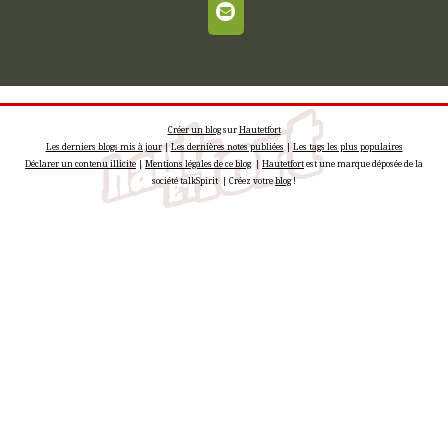
Créer un blog
sur
Hautetfort
Les derniers blogs mis à jour
|
Les dernières notes publiées
|
Les tags les plus populaires
Déclarer un contenu illicite
|
Mentions légales de ce blog
|
Hautetfort
est une marque déposée de la
société talkSpirit | Créez votre
blog
!