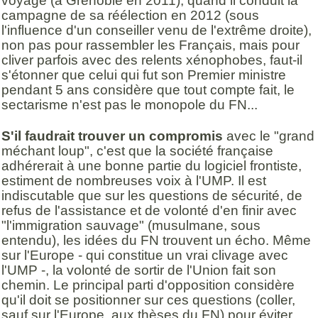
voyage (à Grenoble en 2011), quand il conduit la
campagne de sa réélection en 2012 (sous
l'influence d'un conseiller venu de l'extrême droite),
non pas pour rassembler les Français, mais pour
cliver parfois avec des relents xénophobes, faut-il
s'étonner que celui qui fut son Premier ministre
pendant 5 ans considère que tout compte fait, le
sectarisme n'est pas le monopole du FN...
S'il faudrait trouver un compromis
avec le "grand
méchant loup", c'est que la société française
adhérerait à une bonne partie du logiciel frontiste,
estiment de nombreuses voix à l'UMP. Il est
indiscutable que sur les questions de sécurité, de
refus de l'assistance et de volonté d'en finir avec
"l'immigration sauvage" (musulmane, sous
entendu), les idées du FN trouvent un écho. Même
sur l'Europe - qui constitue un vrai clivage avec
l'UMP -, la volonté de sortir de l'Union fait son
chemin. Le principal parti d'opposition considère
qu'il doit se positionner sur ces questions (coller,
sauf sur l'Europe, aux thèses du FN) pour éviter