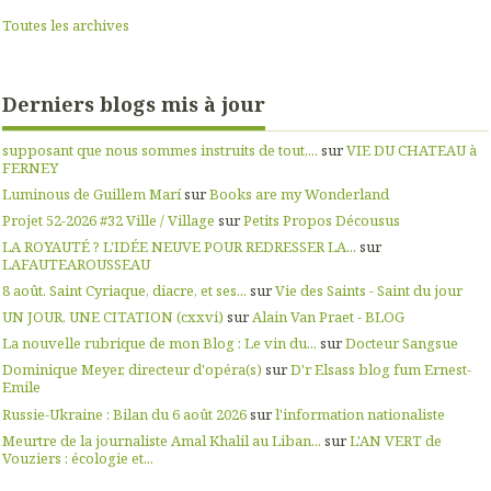
Toutes les archives
Derniers blogs mis à jour
supposant que nous sommes instruits de tout,...
sur
VIE DU CHATEAU à
FERNEY
Luminous de Guillem Marí
sur
Books are my Wonderland
Projet 52-2026 #32 Ville / Village
sur
Petits Propos Décousus
LA ROYAUTÉ ? L'IDÉE NEUVE POUR REDRESSER LA...
sur
LAFAUTEAROUSSEAU
8 août. Saint Cyriaque, diacre, et ses...
sur
Vie des Saints - Saint du jour
UN JOUR, UNE CITATION (cxxvi)
sur
Alain Van Praet - BLOG
La nouvelle rubrique de mon Blog : Le vin du...
sur
Docteur Sangsue
Dominique Meyer, directeur d'opéra(s)
sur
D'r Elsass blog fum Ernest-
Emile
Russie-Ukraine : Bilan du 6 août 2026
sur
l'information nationaliste
Meurtre de la journaliste Amal Khalil au Liban...
sur
L'AN VERT de
Vouziers : écologie et...